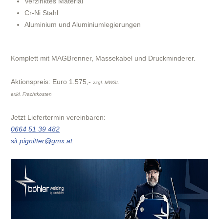
Verzinktes Material
Cr-Ni Stahl
Aluminium und Aluminiumlegierungen
Komplett mit MAGBrenner, Massekabel und Druckminderer.
Aktionspreis: Euro 1.575,-
zzgl. MWSt.
exkl. Frachtkosten
Jetzt Liefertermin vereinbaren:
0664 51 39 482
sit.pignitter@gmx.at